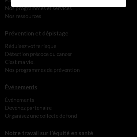
Parler à une personne de confiance
Nos programmes et services
Nos ressources
Prévention et dépistage
Réduisez votre risque
Détection précoce du cancer
C’est ma vie!
Nos programmes de prévention
Événements
Événements
Devenez partenaire
Organisez une collecte de fond
Notre travail sur l’équité en santé