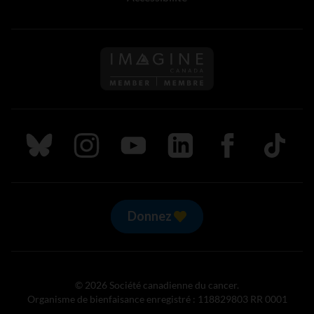
Suivez nous sur Bluesky
Suivez nous sur Instagram
Suivez nous sur Youtube
Suivez nous sur LinkedIn
Suivez nous sur
TikTok
Donnez
© 2026 Société canadienne du cancer.
Organisme de bienfaisance enregistré : 118829803 RR 0001