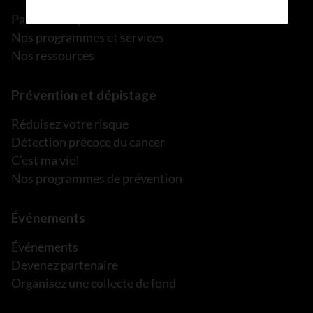
Parler à une personne de confiance
Nos programmes et services
Nos ressources
Prévention et dépistage
Réduisez votre risque
Détection précoce du cancer
C’est ma vie!
Nos programmes de prévention
Événements
Événements
Devenez partenaire
Organisez une collecte de fond