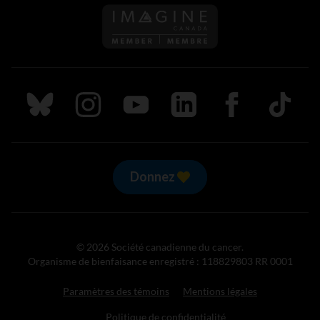
Suivez nous sur Bluesky
Suivez nous sur Instagram
Suivez nous sur Youtube
Suivez nous sur LinkedIn
Suivez nous sur
TikTok
Donnez
© 2026 Société canadienne du cancer.
Organisme de bienfaisance enregistré : 118829803 RR 0001
Paramètres des témoins
Mentions légales
Politique de confidentialité