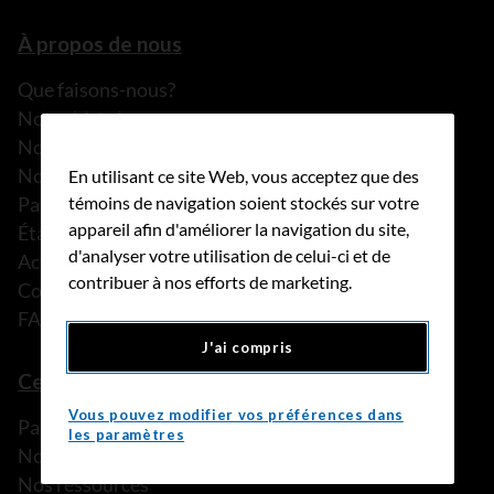
À propos de nous
Que faisons-nous?
Notre histoire
Nos histoires
Notre équipe
En utilisant ce site Web, vous acceptez que des
Partenariats
témoins de navigation soient stockés sur votre
appareil afin d'améliorer la navigation du site,
États financiers
d'analyser votre utilisation de celui-ci et de
Actualités
contribuer à nos efforts de marketing.
Communiqués de presse
FAQ
J'ai compris
Ce que nous pouvons faire
Vous pouvez modifier vos préférences dans
Parler à une personne de confiance
les paramètres
Nos programmes et services
Nos ressources