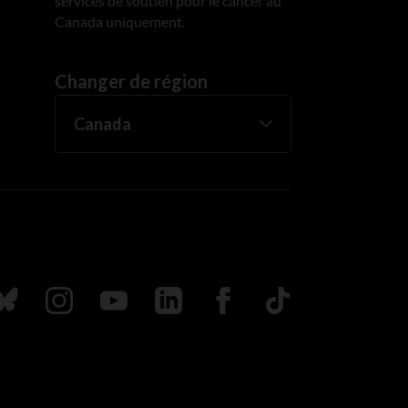
services de soutien pour le cancer au
Canada uniquement.
Changer de région
uivez nous sur Bluesky
Suivez nous sur Instagram
Suivez nous sur Youtube
Suivez nous sur LinkedIn
Suivez nous sur Faceboo
TikTok