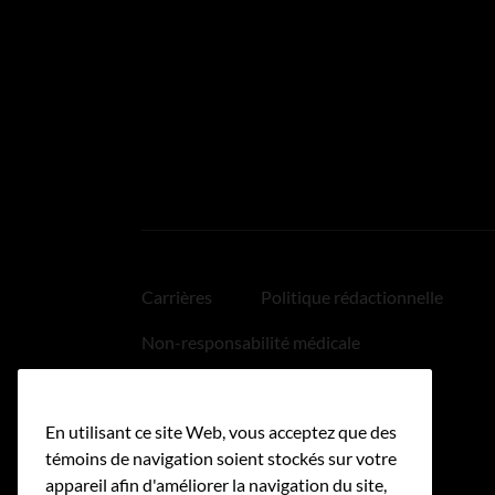
Carrières
Politique rédactionnelle
Non-responsabilité médicale
Politique relative aux hyperliens
En utilisant ce site Web, vous acceptez que des
Accessibilité
témoins de navigation soient stockés sur votre
appareil afin d'améliorer la navigation du site,