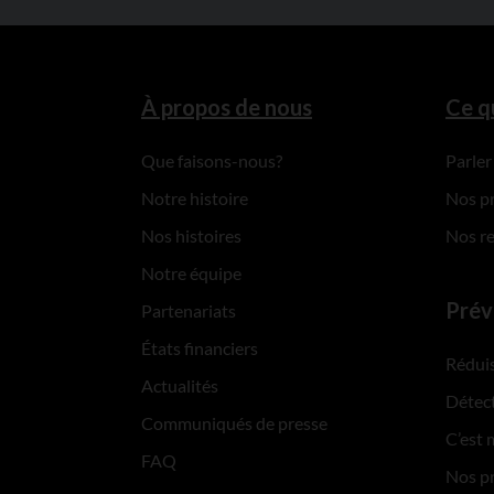
À propos de nous
Ce q
Que faisons-nous?
Parler
Notre histoire
Nos p
Nos histoires
Nos r
Notre équipe
Prév
Partenariats
États financiers
Réduis
Actualités
Détect
Communiqués de presse
C’est 
FAQ
Nos p