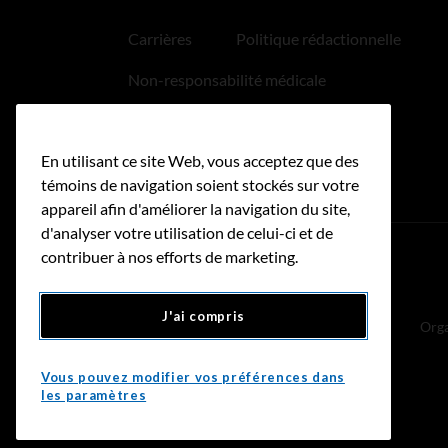
Carrières
Politique rédactionnelle
Non-responsabilité médicale
Politique relative aux hyperliens
En utilisant ce site Web, vous acceptez que des
Accessibilité
témoins de navigation soient stockés sur votre
appareil afin d'améliorer la navigation du site,
d'analyser votre utilisation de celui-ci et de
contribuer à nos efforts de marketing.
Donnez
J'ai compris
Orga
Vous pouvez modifier vos préférences dans
les paramètres