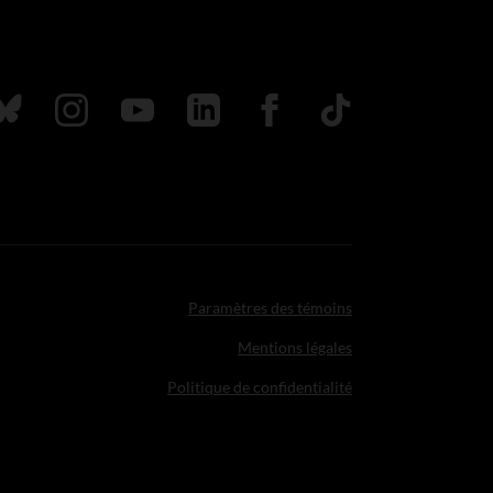
uivez nous sur Bluesky
Suivez nous sur Instagram
Suivez nous sur Youtube
Suivez nous sur LinkedIn
Suivez nous sur Faceboo
TikTok
Paramètres des témoins
Mentions légales
Politique de confidentialité