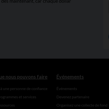
 dès maintenant, car chaque dollar
ue nous pouvons faire
Événements
 à une personne de confiance
Événements
rogrammes et services
Devenez partenaire
essources
Organisez une collecte de fond