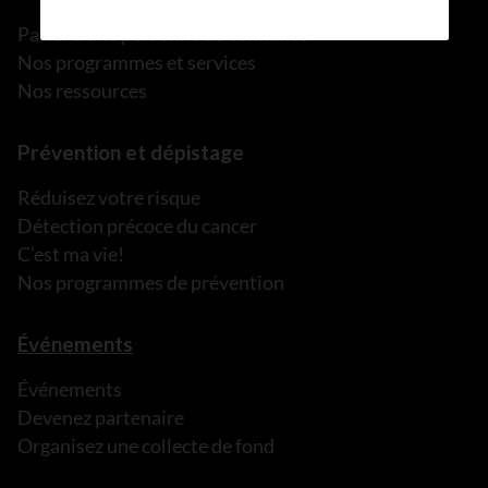
Parler à une personne de confiance
Nos programmes et services
Nos ressources
Prévention et dépistage
Réduisez votre risque
Détection précoce du cancer
C’est ma vie!
Nos programmes de prévention
Événements
Événements
Devenez partenaire
Organisez une collecte de fond