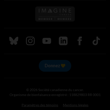
Suivez nous sur Bluesky
Suivez nous sur Instagram
Suivez nous sur Youtube
Suivez nous sur LinkedIn
Suivez nous sur
TikTok
Donnez
© 2026 Société canadienne du cancer.
Organisme de bienfaisance enregistré : 118829803 RR 0001
Paramètres des témoins
Mentions légales