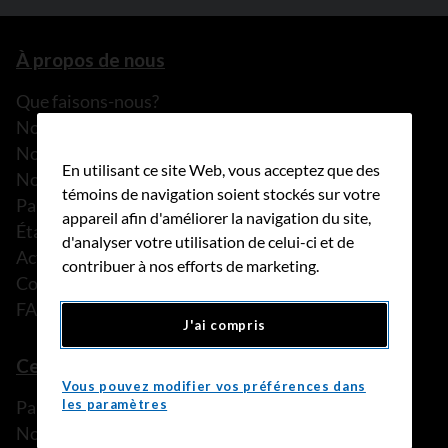
À propos de nous
Que faisons-nous?
Notre histoire
Nos histoires
En utilisant ce site Web, vous acceptez que des
Notre équipe
témoins de navigation soient stockés sur votre
Partenariats
appareil afin d'améliorer la navigation du site,
États financiers
d'analyser votre utilisation de celui-ci et de
Actualités
contribuer à nos efforts de marketing.
Communiqués de presse
FAQ
J'ai compris
Ce que nous pouvons faire
Vous pouvez modifier vos préférences dans
Parler à une personne de confiance
les paramètres
Nos programmes et services