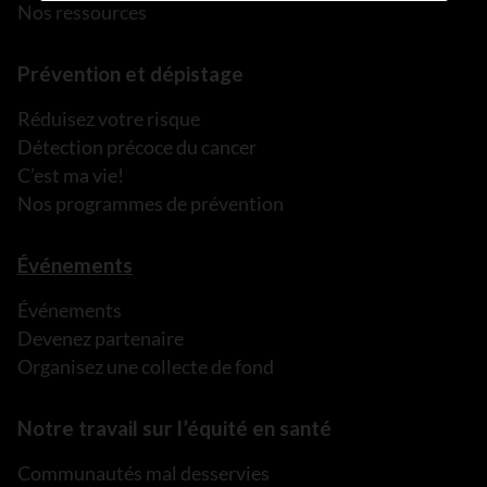
Nos ressources
Prévention et dépistage
Réduisez votre risque
Détection précoce du cancer
C’est ma vie!
Nos programmes de prévention
Événements
Événements
Devenez partenaire
Organisez une collecte de fond
Notre travail sur l’équité en santé
Communautés mal desservies