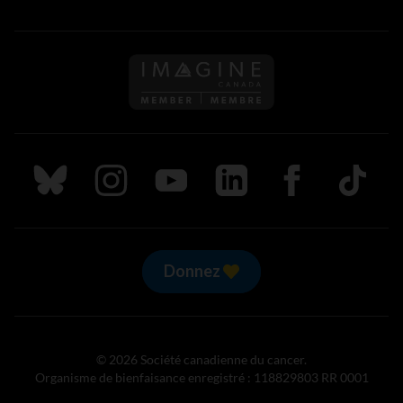
Suivez nous sur Bluesky
Suivez nous sur Instagram
Suivez nous sur Youtube
Suivez nous sur LinkedIn
Suivez nous sur
TikTok
Donnez
© 2026 Société canadienne du cancer.
Organisme de bienfaisance enregistré : 118829803 RR 0001