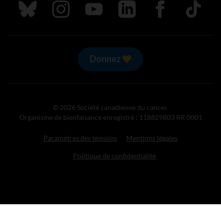
Suivez nous sur Bluesky
Suivez nous sur Instagram
Suivez nous sur Youtube
Suivez nous sur LinkedIn
Suivez nous sur
TikTok
Donnez
© 2026 Société canadienne du cancer.
Organisme de bienfaisance enregistré : 118829803 RR 0001
Paramètres des témoins
Mentions légales
Politique de confidentialité