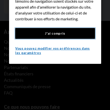
témoins de navigation soient stockés sur votre
appareil afin d'améliorer la navigation du site,
d'analyser votre utilisation de celui-ci et de
contribuer à nos efforts de marketing.
À propos de nous
J'ai compris
Que faisons-nous?
Notre histoire
Vous pouvez modifier vos préférences dans
les paramètres
Nos histoires
Notre équipe
Partenariats
États financiers
Actualités
Communiqués de presse
FAQ
Ce que nous pouvons faire