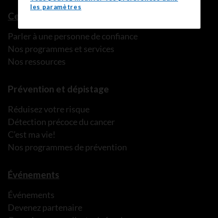
les paramètres
Ce que nous pouvons faire
Parler à une personne de confiance
Nos programmes et services
Nos ressources
Prévention et dépistage
Réduisez votre risque
Détection précoce du cancer
C’est ma vie!
Nos programmes de prévention
Événements
Événements
Devenez partenaire