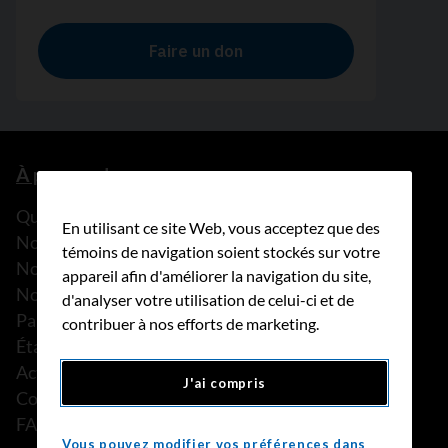
À propos de nous
Que faisons-nous?
En utilisant ce site Web, vous acceptez que des
Notre histoire
témoins de navigation soient stockés sur votre
Nos histoires
appareil afin d'améliorer la navigation du site,
Notre équipe
d'analyser votre utilisation de celui-ci et de
Partenariats
contribuer à nos efforts de marketing.
États financiers
Actualités
J'ai compris
Communiqués de presse
FAQ
Vous pouvez modifier vos préférences dans