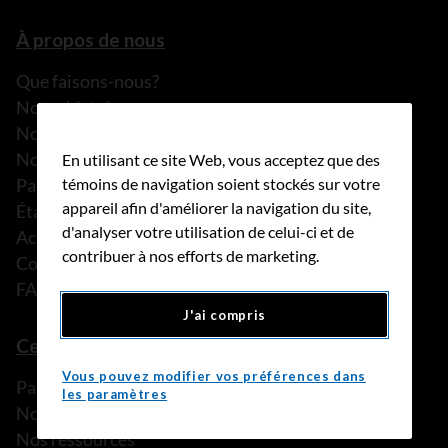
À propos de nous
Que faisons-nous?
Notre histoire
Nos histoires
Notre équipe
En utilisant ce site Web, vous acceptez que des
Partenariats
témoins de navigation soient stockés sur votre
appareil afin d'améliorer la navigation du site,
États financiers
d'analyser votre utilisation de celui-ci et de
Actualités
contribuer à nos efforts de marketing.
Communiqués de presse
FAQ
J'ai compris
Ce que nous pouvons faire
Vous pouvez modifier vos préférences dans
Parler à une personne de confiance
les paramètres
Nos programmes et services
Nos ressources