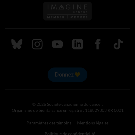
Suivez nous sur Bluesky
Suivez nous sur Instagram
Suivez nous sur Youtube
Suivez nous sur LinkedIn
Suivez nous sur
TikTok
Donnez
© 2026 Société canadienne du cancer.
Organisme de bienfaisance enregistré : 118829803 RR 0001
Paramètres des témoins
Mentions légales
Politique de confidentialité