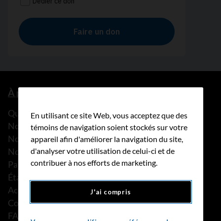
À propos de nous
Que faisons-nous?
En utilisant ce site Web, vous acceptez que des
Notre histoire
témoins de navigation soient stockés sur votre
Nos histoires
appareil afin d'améliorer la navigation du site,
Notre équipe
d'analyser votre utilisation de celui-ci et de
contribuer à nos efforts de marketing.
Partenariats
États financiers
Actualités
J'ai compris
Communiqués de presse
FAQ