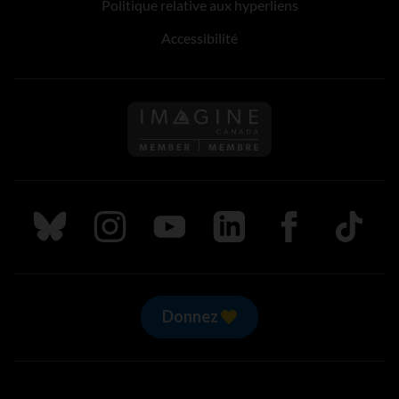
Politique relative aux hyperliens
Accessibilité
Suivez nous sur Bluesky
Suivez nous sur Instagram
Suivez nous sur Youtube
Suivez nous sur LinkedIn
Suivez nous sur
TikTok
Donnez