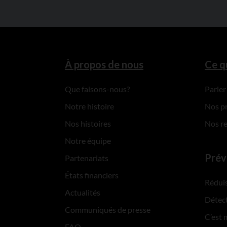
À propos de nous
Ce q
Que faisons-nous?
Parler
Notre histoire
Nos p
Nos histoires
Nos r
Notre équipe
Prév
Partenariats
États financiers
Réduis
Actualités
Détect
Communiqués de presse
C’est 
FAQ