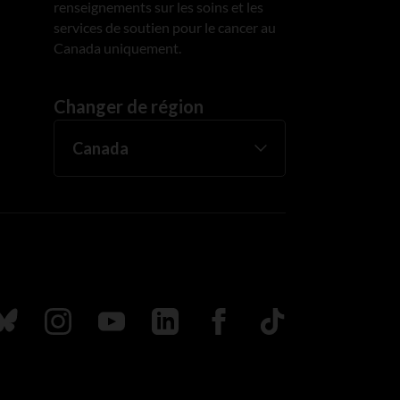
renseignements sur les soins et les
services de soutien pour le cancer au
Canada uniquement.
Changer de région
uivez nous sur Bluesky
Suivez nous sur Instagram
Suivez nous sur Youtube
Suivez nous sur LinkedIn
Suivez nous sur Faceboo
TikTok