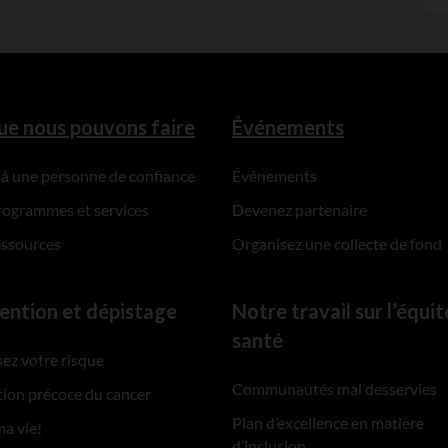
ue nous pouvons faire
Événements
 à une personne de confiance
Événements
rogrammes et services
Devenez partenaire
essources
Organisez une collecte de fond
ention et dépistage
Notre travail sur l’équit
santé
ez votre risque
Communautés mal desservies
ion précoce du cancer
Plan d’excellence en matière
ma vie!
d’inclusion