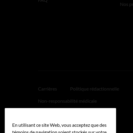
Nos p
Carrières
Politique rédactionnelle
Non-responsabilité médicale
Politique relative aux hyperliens
En utilisant ce site Web, vous acceptez que des
Accessibilité
témoins de navigation soient stockés sur votre