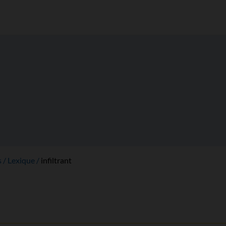
s
Lexique
infiltrant