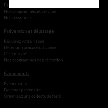
Parler à une personne de confiance
Nos programmes et services
Nos ressources
Prévention et dépistage
Réduisez votre risque
Détection précoce du cancer
C’est ma vie!
Nos programmes de prévention
Événements
Événements
Devenez partenaire
Organisez une collecte de fond