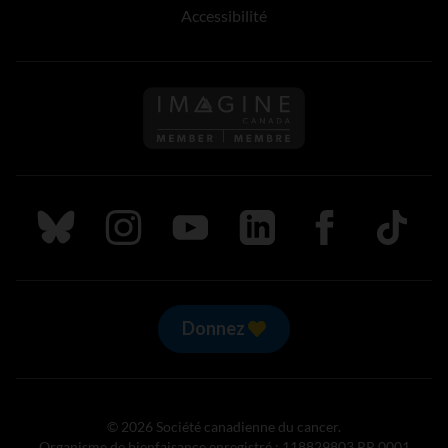
Accessibilité
Suivez nous sur Bluesky
Suivez nous sur Instagram
Suivez nous sur Youtube
Suivez nous sur LinkedIn
Suivez nous sur
TikTok
Donnez
© 2026 Société canadienne du cancer.
Organisme de bienfaisance enregistré : 118829803 RR 0001