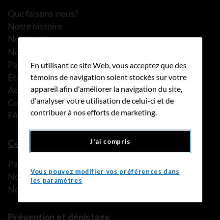
Que faisons-nous?
Notre histoire
Nos histoires
Notre équipe
Partenariats
En utilisant ce site Web, vous acceptez que des
États financiers
témoins de navigation soient stockés sur votre
appareil afin d'améliorer la navigation du site,
Actualités
d'analyser votre utilisation de celui-ci et de
Communiqués de presse
contribuer à nos efforts de marketing.
FAQ
Ce que nous pouvons faire
J'ai compris
Parler à une personne de confiance
Vous pouvez modifier vos préférences dans
Nos programmes et services
les paramètres
Nos ressources
Prévention et dépistage