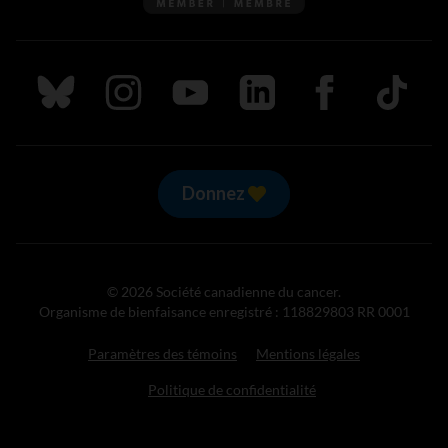
Suivez nous sur Bluesky
Suivez nous sur Instagram
Suivez nous sur Youtube
Suivez nous sur LinkedIn
Suivez nous sur
TikTok
Donnez
© 2026 Société canadienne du cancer.
Organisme de bienfaisance enregistré : 118829803 RR 0001
Paramètres des témoins
Mentions légales
Politique de confidentialité