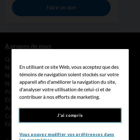
À propos de nous
Que faisons-nous?
Notre histoire
En utilisant ce site Web, vous acceptez que des
témoins de navigation soient stockés sur votre
Nos histoires
appareil afin d'améliorer la navigation du site,
Notre équipe
d'analyser votre utilisation de celui-ci et de
Partenariats
contribuer à nos efforts de marketing.
États financiers
Actualités
Communiqués de presse
J'ai compris
FAQ
Vous pouvez modifier vos préférences dans