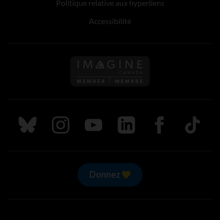
Politique relative aux hyperliens
Accessibilité
Suivez nous sur Bluesky
Suivez nous sur Instagram
Suivez nous sur Youtube
Suivez nous sur LinkedIn
Suivez nous sur
TikTok
Donnez