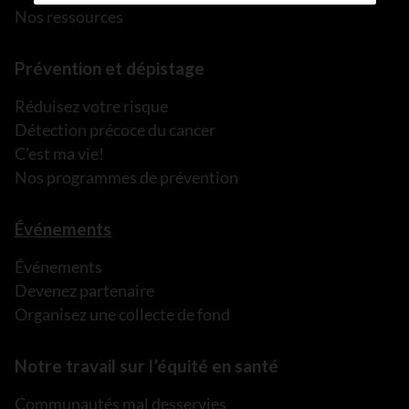
Nos ressources
Prévention et dépistage
Réduisez votre risque
Détection précoce du cancer
C’est ma vie!
Nos programmes de prévention
Événements
Événements
Devenez partenaire
Organisez une collecte de fond
Notre travail sur l’équité en santé
Communautés mal desservies