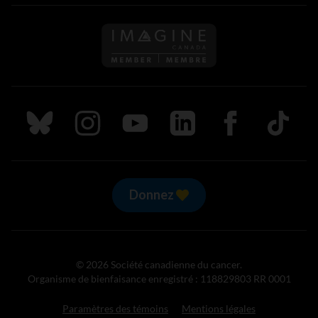
Suivez nous sur Bluesky
Suivez nous sur Instagram
Suivez nous sur Youtube
Suivez nous sur LinkedIn
Suivez nous sur
TikTok
Donnez
© 2026 Société canadienne du cancer.
Organisme de bienfaisance enregistré : 118829803 RR 0001
Paramètres des témoins
Mentions légales