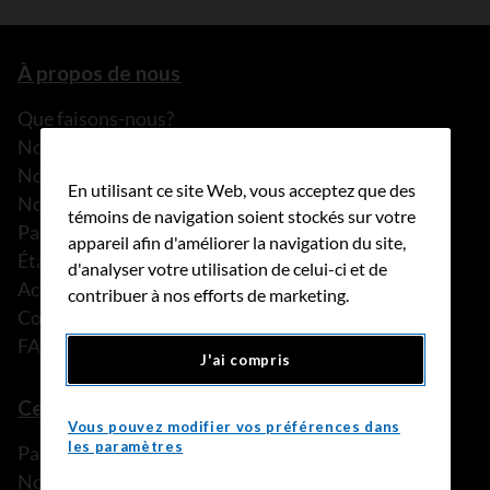
À propos de nous
Que faisons-nous?
Notre histoire
Nos histoires
En utilisant ce site Web, vous acceptez que des
Notre équipe
témoins de navigation soient stockés sur votre
Partenariats
appareil afin d'améliorer la navigation du site,
États financiers
d'analyser votre utilisation de celui-ci et de
Actualités
contribuer à nos efforts de marketing.
Communiqués de presse
FAQ
J'ai compris
Ce que nous pouvons faire
Vous pouvez modifier vos préférences dans
les paramètres
Parler à une personne de confiance
Nos programmes et services