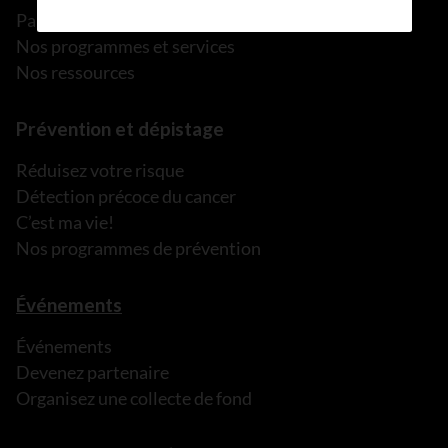
Parler à une personne de confiance
Nos programmes et services
Nos ressources
Prévention et dépistage
Réduisez votre risque
Détection précoce du cancer
C’est ma vie!
Nos programmes de prévention
Événements
Événements
Devenez partenaire
Organisez une collecte de fond