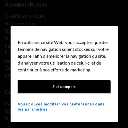
À propos de nous
Que faisons-nous?
Notre histoire
Nos histoires
Notre équipe
En utilisant ce site Web, vous acceptez que des
Partenariats
témoins de navigation soient stockés sur votre
États financiers
appareil afin d'améliorer la navigation du site,
Actualités
d'analyser votre utilisation de celui-ci et de
Communiqués de presse
contribuer à nos efforts de marketing.
FAQ
J'ai compris
Ce que nous pouvons faire
Parler à une personne de confiance
Vous pouvez modifier vos préférences dans
les paramètres
Nos programmes et services
Nos ressources