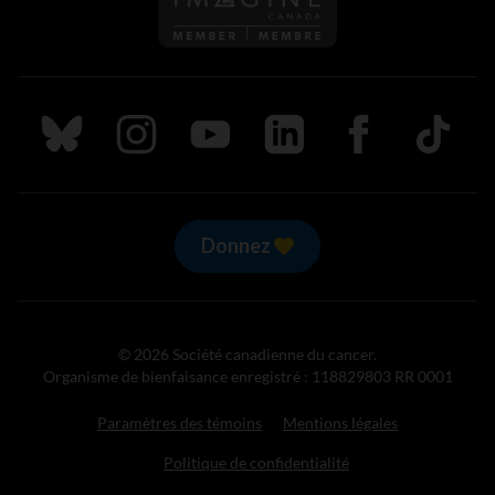
Suivez nous sur Bluesky
Suivez nous sur Instagram
Suivez nous sur Youtube
Suivez nous sur LinkedIn
Suivez nous sur
TikTok
Donnez
© 2026 Société canadienne du cancer.
Organisme de bienfaisance enregistré : 118829803 RR 0001
Paramètres des témoins
Mentions légales
Politique de confidentialité