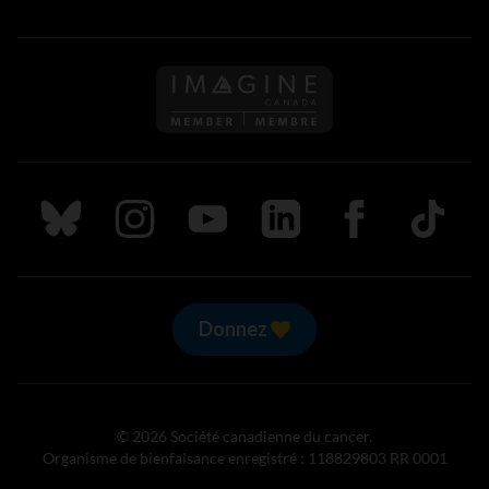
Suivez nous sur Bluesky
Suivez nous sur Instagram
Suivez nous sur Youtube
Suivez nous sur LinkedIn
Suivez nous sur
TikTok
Donnez
© 2026 Société canadienne du cancer.
Organisme de bienfaisance enregistré : 118829803 RR 0001