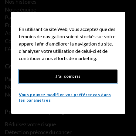
Nos histoires
Notre équipe
Partenariats
États financiers
En utilisant ce site Web, vous acceptez que des
Actualités
témoins de navigation soient stockés sur votre
Communiqués de presse
appareil afin d'améliorer la navigation du site,
FAQ
d'analyser votre utilisation de celui-ci et de
contribuer à nos efforts de marketing.
Ce que nous pouvons faire
J'ai compris
Parler à une personne de confiance
Nos programmes et services
Nos ressources
Vous pouvez modifier vos préférences dans
les paramètres
Prévention et dépistage
Réduisez votre risque
Détection précoce du cancer