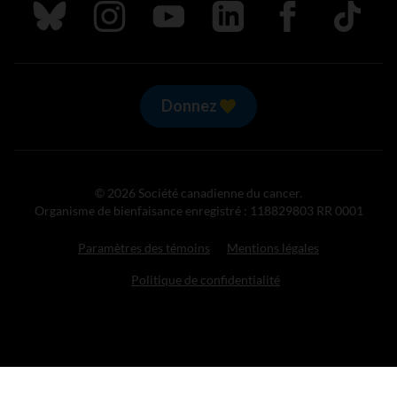
Suivez nous sur Bluesky
Suivez nous sur Instagram
Suivez nous sur Youtube
Suivez nous sur LinkedIn
Suivez nous sur
TikTok
Donnez
© 2026 Société canadienne du cancer.
Organisme de bienfaisance enregistré : 118829803 RR 0001
Paramètres des témoins
Mentions légales
Politique de confidentialité