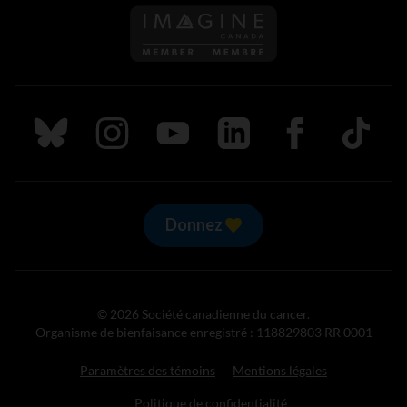
Suivez nous sur Bluesky
Suivez nous sur Instagram
Suivez nous sur Youtube
Suivez nous sur LinkedIn
Suivez nous sur
TikTok
Donnez
© 2026 Société canadienne du cancer.
Organisme de bienfaisance enregistré : 118829803 RR 0001
Paramètres des témoins
Mentions légales
Politique de confidentialité