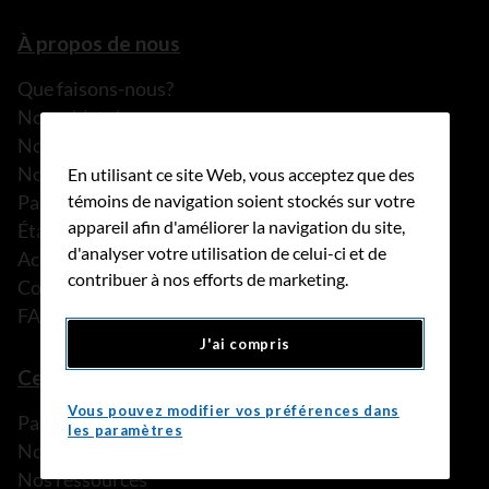
À propos de nous
Que faisons-nous?
Notre histoire
Nos histoires
Notre équipe
En utilisant ce site Web, vous acceptez que des
Partenariats
témoins de navigation soient stockés sur votre
appareil afin d'améliorer la navigation du site,
États financiers
d'analyser votre utilisation de celui-ci et de
Actualités
contribuer à nos efforts de marketing.
Communiqués de presse
FAQ
J'ai compris
Ce que nous pouvons faire
Vous pouvez modifier vos préférences dans
Parler à une personne de confiance
les paramètres
Nos programmes et services
Nos ressources