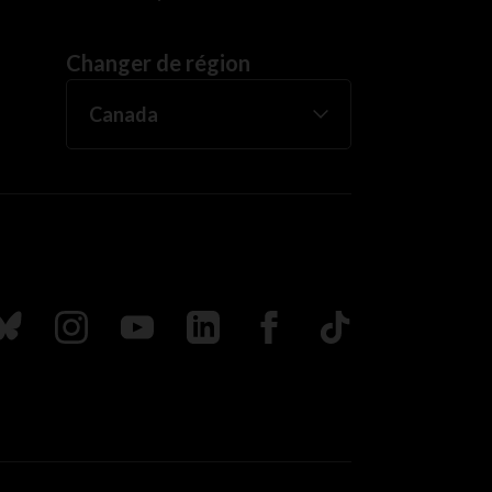
Changer de région
uivez nous sur Bluesky
Suivez nous sur Instagram
Suivez nous sur Youtube
Suivez nous sur LinkedIn
Suivez nous sur Faceboo
TikTok