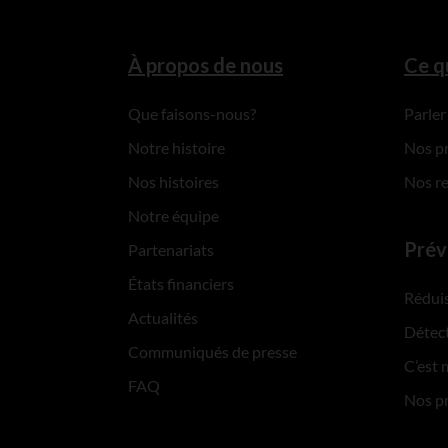
À propos de nous
Ce q
Que faisons-nous?
Parler
Notre histoire
Nos p
Nos histoires
Nos r
Notre équipe
Prév
Partenariats
États financiers
Réduis
Actualités
Détect
Communiqués de presse
C’est 
FAQ
Nos p