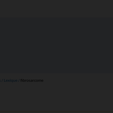
e
s
Lexique
fibrosarcome