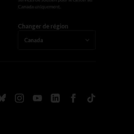
Canada uniquement.
Changer de région
uivez nous sur Bluesky
Suivez nous sur Instagram
Suivez nous sur Youtube
Suivez nous sur LinkedIn
Suivez nous sur Faceboo
TikTok