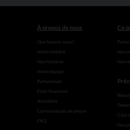
À propos de nous
Ce q
Que faisons-nous?
Parler
Notre histoire
Nos p
Nos histoires
Nos r
Notre équipe
Prév
Partenariats
États financiers
Réduis
Actualités
Détect
Communiqués de presse
C’est 
FAQ
Nos p