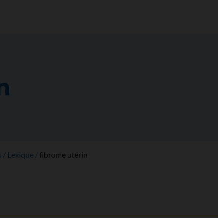
n
s
Lexique
fibrome utérin