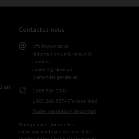
Contactez-nous
info.fr@cancer.ca
(information sur le cancer et
soutien)
connect@cancer.ca
(demandes générales)
é en
1 888 939-3333
1 800 268-8874 (Faire un don)
Toutes nos options de contact
Nous pouvons fournir des
renseignements sur les soins et les
services de soutien pour le cancer au