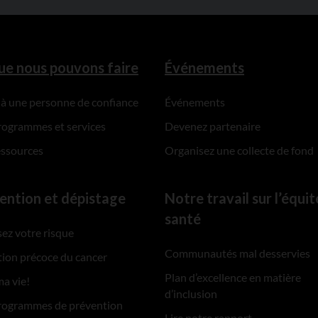
ue nous pouvons faire
Événements
 à une personne de confiance
Événements
rogrammes et services
Devenez partenaire
essources
Organisez une collecte de fond
ention et dépistage
Notre travail sur l’équit
santé
ez votre risque
Communautés mal desservies
ion précoce du cancer
Plan d’excellence en matière
ma vie!
d’inclusion
rogrammes de prévention
Lire notre rapport