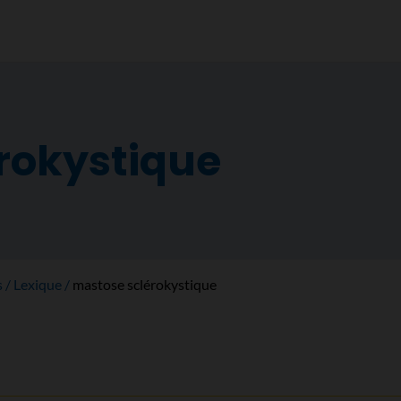
rokystique
s
Lexique
mastose sclérokystique