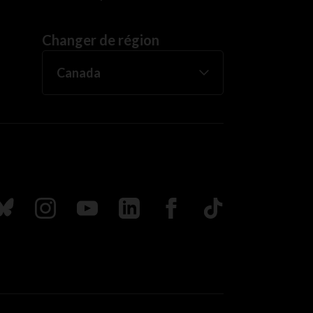
Changer de région
uivez nous sur Bluesky
Suivez nous sur Instagram
Suivez nous sur Youtube
Suivez nous sur LinkedIn
Suivez nous sur Faceboo
TikTok