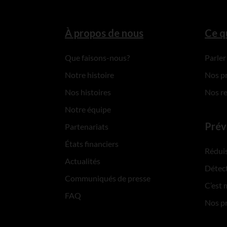
À propos de nous
Ce q
Que faisons-nous?
Parler
Notre histoire
Nos p
Nos histoires
Nos r
Notre équipe
Prév
Partenariats
États financiers
Réduis
Actualités
Détect
Communiqués de presse
C’est 
FAQ
Nos p