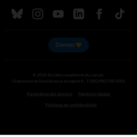
Suivez nous sur Bluesky
Suivez nous sur Instagram
Suivez nous sur Youtube
Suivez nous sur LinkedIn
Suivez nous sur
TikTok
Donnez
© 2026 Société canadienne du cancer.
Organisme de bienfaisance enregistré : 118829803 RR 0001
Paramètres des témoins
Mentions légales
Politique de confidentialité