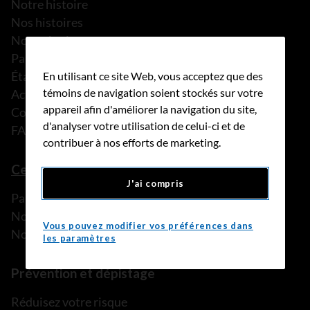
Notre histoire
Nos histoires
Notre équipe
Partenariats
États financiers
En utilisant ce site Web, vous acceptez que des
témoins de navigation soient stockés sur votre
Actualités
appareil afin d'améliorer la navigation du site,
Communiqués de presse
d'analyser votre utilisation de celui-ci et de
FAQ
contribuer à nos efforts de marketing.
Ce que nous pouvons faire
J'ai compris
Parler à une personne de confiance
Nos programmes et services
Vous pouvez modifier vos préférences dans
Nos ressources
les paramètres
Prévention et dépistage
Réduisez votre risque