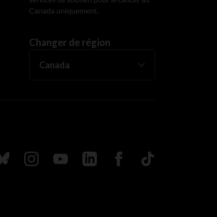
Canada uniquement.
Changer de région
uivez nous sur Bluesky
Suivez nous sur Instagram
Suivez nous sur Youtube
Suivez nous sur LinkedIn
Suivez nous sur Faceboo
TikTok