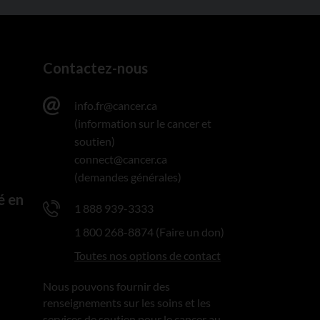
Contactez-nous
info.fr@cancer.ca
(information sur le cancer et
soutien)
connect@cancer.ca
(demandes générales)
é en
1 888 939-3333
1 800 268-8874 (Faire un don)
Toutes nos options de contact
Nous pouvons fournir des
renseignements sur les soins et les
services de soutien pour le cancer au