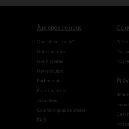
À propos de nous
Ce q
Que faisons-nous?
Parler
Notre histoire
Nos p
Nos histoires
Nos r
Notre équipe
Prév
Partenariats
États financiers
Réduis
Actualités
Détect
Communiqués de presse
C’est 
FAQ
Nos p