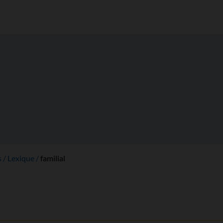
s
Lexique
familial