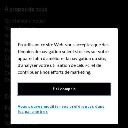
À propos de nous
Que faisons-nous?
Notre histoire
Nos histoires
Notre équipe
En utilisant ce site Web, vous acceptez que des
Partenariats
témoins de navigation soient stockés sur votre
États financiers
appareil afin d'améliorer la navigation du site,
Actualités
d'analyser votre utilisation de celui-ci et de
contribuer à nos efforts de marketing.
Communiqués de presse
FAQ
J'ai compris
Ce que nous pouvons faire
Vous pouvez modifier vos préférences dans
Parler à une personne de confiance
les paramètres
Nos programmes et services
Nos ressources