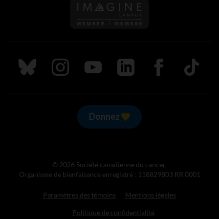
Suivez nous sur Bluesky
Suivez nous sur Instagram
Suivez nous sur Youtube
Suivez nous sur LinkedIn
Suivez nous sur
TikTok
Donnez
© 2026 Société canadienne du cancer.
Organisme de bienfaisance enregistré : 118829803 RR 0001
Paramètres des témoins
Mentions légales
Politique de confidentialité