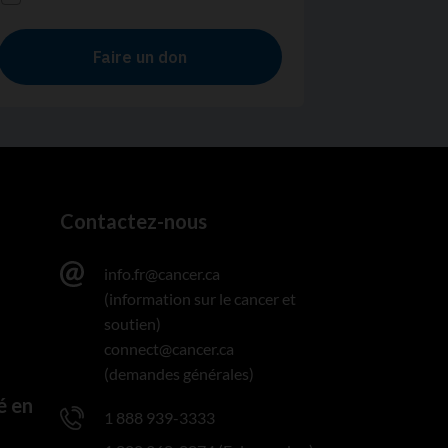
Contactez-nous
info.fr@cancer.ca
(information sur le cancer et
soutien)
connect@cancer.ca
(demandes générales)
é en
1 888 939-3333