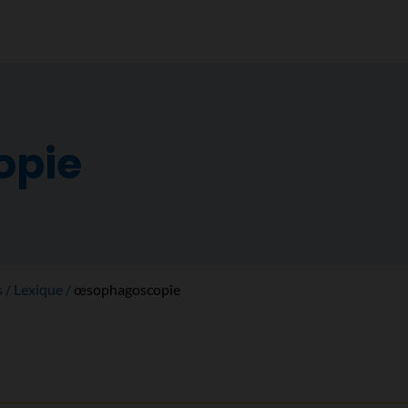
opie
s
Lexique
œsophagoscopie