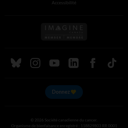
Accessibilité
Suivez nous sur Bluesky
Suivez nous sur Instagram
Suivez nous sur Youtube
Suivez nous sur LinkedIn
Suivez nous sur
TikTok
Donnez
© 2026 Société canadienne du cancer.
Organisme de bienfaisance enregistré : 118829803 RR 0001