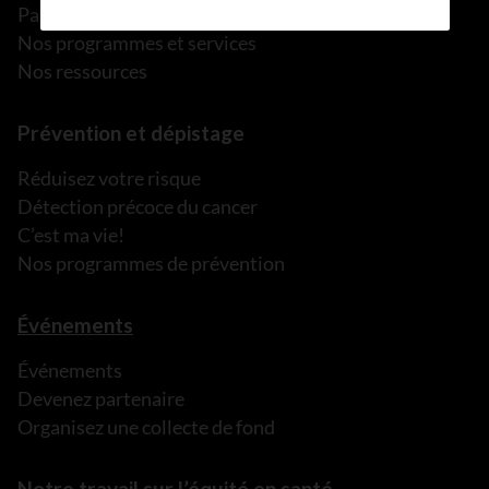
Parler à une personne de confiance
Nos programmes et services
Nos ressources
Prévention et dépistage
Réduisez votre risque
Détection précoce du cancer
C’est ma vie!
Nos programmes de prévention
Événements
Événements
Devenez partenaire
Organisez une collecte de fond
Notre travail sur l’équité en santé