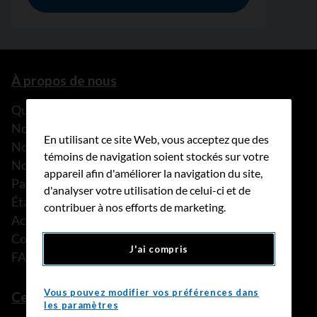
À propos de nous
Que faisons-nous?
Notre histoire
En utilisant ce site Web, vous acceptez que des
Nos histoires
témoins de navigation soient stockés sur votre
Notre équipe
appareil afin d'améliorer la navigation du site,
Partenariats
d'analyser votre utilisation de celui-ci et de
États financiers
contribuer à nos efforts de marketing.
Actualités
Communiqués de presse
J'ai compris
FAQ
Vous pouvez modifier vos préférences dans
Ce que nous pouvons faire
les paramètres