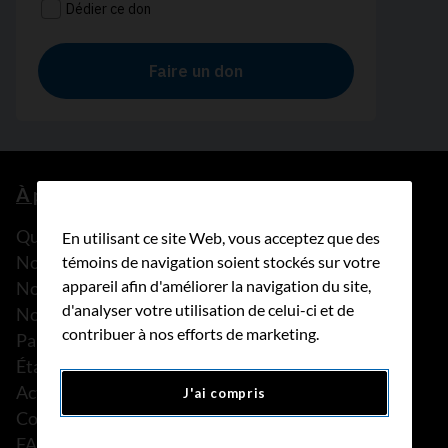
À propos de nous
Que faisons-nous?
En utilisant ce site Web, vous acceptez que des
Notre histoire
témoins de navigation soient stockés sur votre
appareil afin d'améliorer la navigation du site,
Nos histoires
d'analyser votre utilisation de celui-ci et de
Notre équipe
contribuer à nos efforts de marketing.
Partenariats
États financiers
Actualités
J'ai compris
Communiqués de presse
FAQ