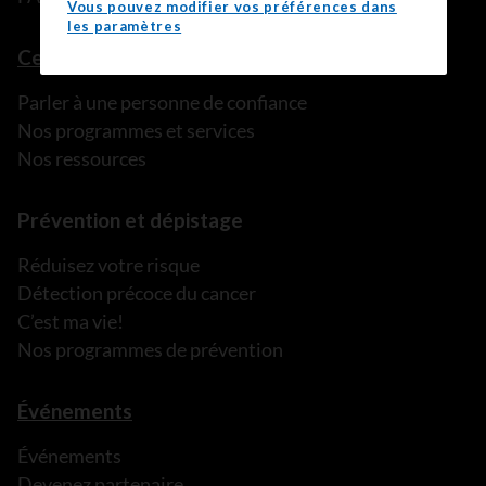
Vous pouvez modifier vos préférences dans
les paramètres
Ce que nous pouvons faire
Parler à une personne de confiance
Nos programmes et services
Nos ressources
Prévention et dépistage
Réduisez votre risque
Détection précoce du cancer
C’est ma vie!
Nos programmes de prévention
Événements
Événements
Devenez partenaire