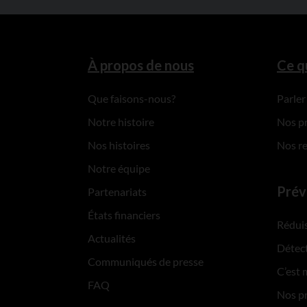
À propos de nous
Ce q
Que faisons-nous?
Parler
Notre histoire
Nos p
Nos histoires
Nos r
Notre équipe
Prév
Partenariats
États financiers
Réduis
Actualités
Détect
Communiqués de presse
C’est 
FAQ
Nos p