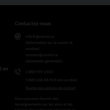
Contactez-nous
info.fr@cancer.ca
(information sur le cancer et
soutien)
connect@cancer.ca
(demandes générales)
é en
1 888 939-3333
1 800 268-8874 (Faire un don)
Toutes nos options de contact
Nous pouvons fournir des
renseignements sur les soins et les
services de soutien pour le cancer au