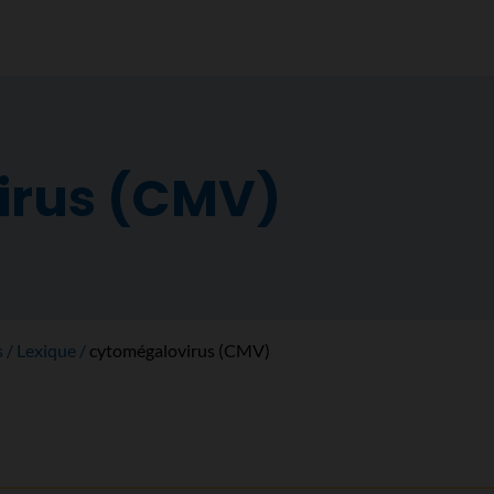
irus (CMV)
s
Lexique
cytomégalovirus (CMV)