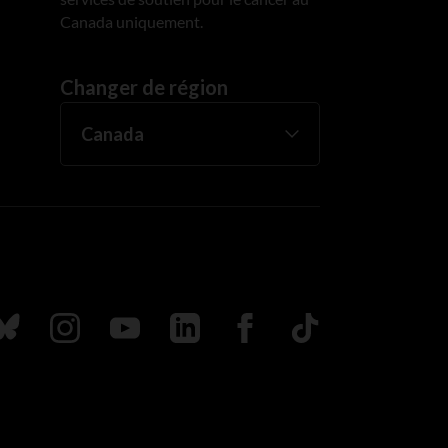
Canada uniquement.
Changer de région
uivez nous sur Bluesky
Suivez nous sur Instagram
Suivez nous sur Youtube
Suivez nous sur LinkedIn
Suivez nous sur Faceboo
TikTok