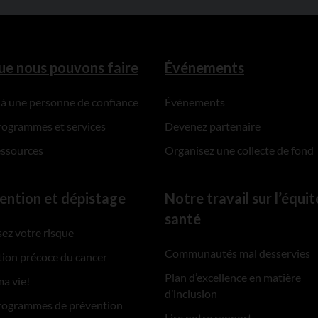
ue nous pouvons faire
Événements
 à une personne de confiance
Événements
rogrammes et services
Devenez partenaire
essources
Organisez une collecte de fond
ention et dépistage
Notre travail sur l’équit
santé
ez votre risque
Communautés mal desservies
ion précoce du cancer
Plan d’excellence en matière
ma vie!
d’inclusion
rogrammes de prévention
Lire notre rapport