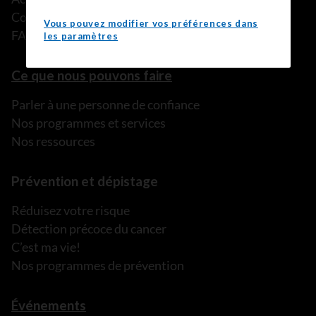
Communiqués de presse
Vous pouvez modifier vos préférences dans
FAQ
les paramètres
Ce que nous pouvons faire
Parler à une personne de confiance
Nos programmes et services
Nos ressources
Prévention et dépistage
Réduisez votre risque
Détection précoce du cancer
C’est ma vie!
Nos programmes de prévention
Événements