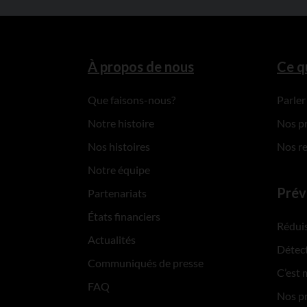
À propos de nous
Ce q
Que faisons-nous?
Parler
Notre histoire
Nos p
Nos histoires
Nos r
Notre équipe
Prév
Partenariats
États financiers
Réduis
Actualités
Détect
Communiqués de presse
C’est 
FAQ
Nos p