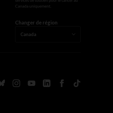
services de soutien pour le cancer au
Canada uniquement.
Changer de région
uivez nous sur Bluesky
Suivez nous sur Instagram
Suivez nous sur Youtube
Suivez nous sur LinkedIn
Suivez nous sur Faceboo
TikTok