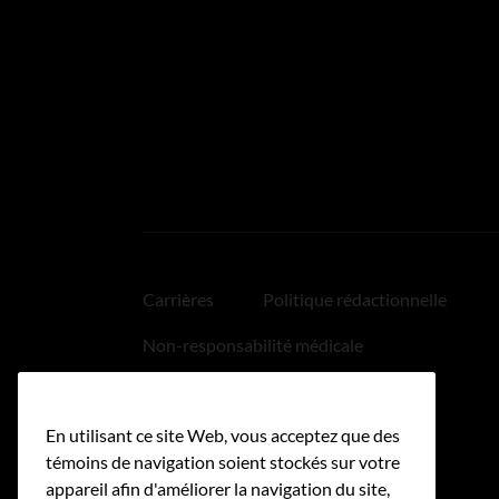
Carrières
Politique rédactionnelle
Non-responsabilité médicale
Politique relative aux hyperliens
En utilisant ce site Web, vous acceptez que des
Accessibilité
témoins de navigation soient stockés sur votre
appareil afin d'améliorer la navigation du site,