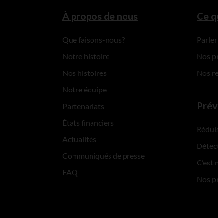
À propos de nous
Ce q
Que faisons-nous?
Parler
Notre histoire
Nos p
Nos histoires
Nos r
Notre équipe
Prév
Partenariats
États financiers
Réduis
Actualités
Détect
Communiqués de presse
C’est 
FAQ
Nos p