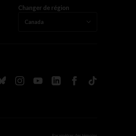
Changer de région
uivez nous sur Bluesky
Suivez nous sur Instagram
Suivez nous sur Youtube
Suivez nous sur LinkedIn
Suivez nous sur Faceboo
TikTok
Paramètres des témoins