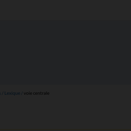
s
Lexique
voie centrale