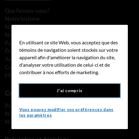
Que faisons-nous?
Notre histoire
Nos histoires
Notre équipe
En utilisant ce site Web, vous acceptez que des
Partenariats
témoins de navigation soient stockés sur votre
États financiers
appareil afin d'améliorer la navigation du site,
Actualités
d'analyser votre utilisation de celui-ci et de
Communiqués de presse
contribuer à nos efforts de marketing.
FAQ
J'ai compris
Ce que nous pouvons faire
Parler à une personne de confiance
Vous pouvez modifier vos préférences dans
Nos programmes et services
les paramètres
Nos ressources