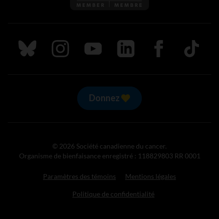
Suivez nous sur Bluesky
Suivez nous sur Instagram
Suivez nous sur Youtube
Suivez nous sur LinkedIn
Suivez nous sur
TikTok
Donnez
© 2026 Société canadienne du cancer.
Organisme de bienfaisance enregistré : 118829803 RR 0001
Paramètres des témoins
Mentions légales
Politique de confidentialité