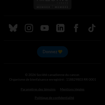
Suivez nous sur Bluesky
Suivez nous sur Instagram
Suivez nous sur Youtube
Suivez nous sur LinkedIn
Suivez nous sur
TikTok
Donnez
© 2026 Société canadienne du cancer.
Organisme de bienfaisance enregistré : 118829803 RR 0001
Paramètres des témoins
Mentions légales
Politique de confidentialité