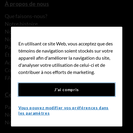
À propos de nous
Que faisons-nous?
Notre histoire
Nos histoires
Notre équipe
En utilisant ce site Web, vous acceptez que des
Partenariats
témoins de navigation soient stockés sur votre
États financiers
appareil afin d'améliorer la navigation du site,
Actualités
d'analyser votre utilisation de celui-ci et de
Communiqués de presse
contribuer à nos efforts de marketing.
FAQ
J'ai compris
Ce que nous pouvons faire
Parler à une personne de confiance
Vous pouvez modifier vos préférences dans
les paramètres
Nos programmes et services
Nos ressources