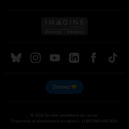
Suivez nous sur Bluesky
Suivez nous sur Instagram
Suivez nous sur Youtube
Suivez nous sur LinkedIn
Suivez nous sur
TikTok
Donnez
© 2026 Société canadienne du cancer.
Organisme de bienfaisance enregistré : 118829803 RR 0001