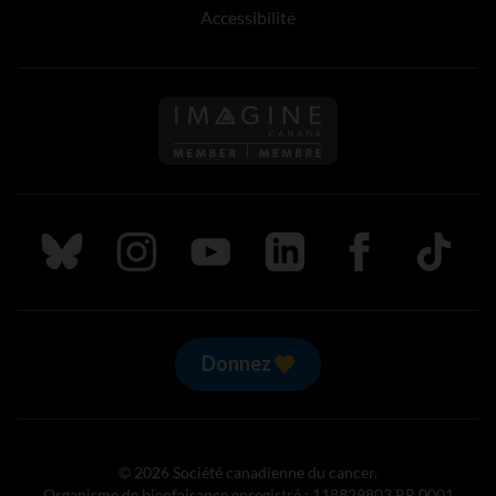
Accessibilité
Suivez nous sur Bluesky
Suivez nous sur Instagram
Suivez nous sur Youtube
Suivez nous sur LinkedIn
Suivez nous sur
TikTok
Donnez
© 2026 Société canadienne du cancer.
Organisme de bienfaisance enregistré : 118829803 RR 0001