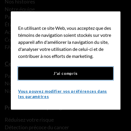
Nos histoires
Notre équipe
Partenariats
États financiers
En utilisant ce site Web, vous acceptez que des
Actualités
témoins de navigation soient stockés sur votre
Communiqués de presse
appareil afin d'améliorer la navigation du site,
FAQ
d'analyser votre utilisation de celui-ci et de
contribuer à nos efforts de marketing.
Ce que nous pouvons faire
J'ai compris
Parler à une personne de confiance
Nos programmes et services
Nos ressources
Vous pouvez modifier vos préférences dans
les paramètres
Prévention et dépistage
Réduisez votre risque
Détection précoce du cancer