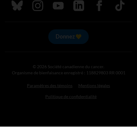
Suivez nous sur Bluesky
Suivez nous sur Instagram
Suivez nous sur Youtube
Suivez nous sur LinkedIn
Suivez nous sur
TikTok
Donnez
© 2026 Société canadienne du cancer.
Organisme de bienfaisance enregistré : 118829803 RR 0001
Paramètres des témoins
Mentions légales
Politique de confidentialité