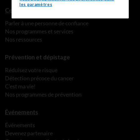
les paramètres
Ce que nous pouvons faire
Parler à une personne de confiance
Nos programmes et services
Nos ressources
Prévention et dépistage
Réduisez votre risque
Détection précoce du cancer
C’est ma vie!
Nos programmes de prévention
Événements
Événements
Devenez partenaire