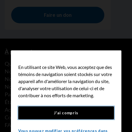
À propos de nous
Que faisons-nous?
En utilisant ce site Web, vous acceptez que des
Notre histoire
témoins de navigation soient stockés sur votre
Nos histoires
appareil afin d'améliorer la navigation du site,
Notre équipe
d'analyser votre utilisation de celui-ci et de
Partenariats
contribuer à nos efforts de marketing.
États financiers
Actualités
J'ai compris
Communiqués de presse
FAQ
Vous pouvez modifier vos préférences dans