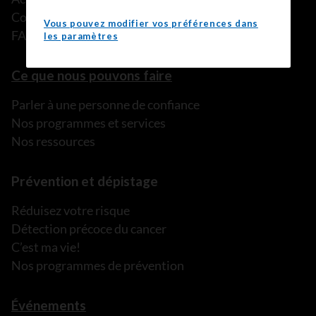
Communiqués de presse
Vous pouvez modifier vos préférences dans
FAQ
les paramètres
Ce que nous pouvons faire
Parler à une personne de confiance
Nos programmes et services
Nos ressources
Prévention et dépistage
Réduisez votre risque
Détection précoce du cancer
C’est ma vie!
Nos programmes de prévention
Événements