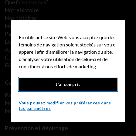
Que faisons-nous?
Notre histoire
Nos histoires
Notre équipe
Partenariats
En utilisant ce site Web, vous acceptez que des
États financiers
témoins de navigation soient stockés sur votre
Actualités
appareil afin d'améliorer la navigation du site,
Communiqués de presse
d'analyser votre utilisation de celui-ci et de
FAQ
contribuer à nos efforts de marketing.
Ce que nous pouvons faire
J'ai compris
Parler à une personne de confiance
Nos programmes et services
Vous pouvez modifier vos préférences dans
les paramètres
Nos ressources
Prévention et dépistage