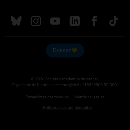
Suivez nous sur Bluesky
Suivez nous sur Instagram
Suivez nous sur Youtube
Suivez nous sur LinkedIn
Suivez nous sur
TikTok
Donnez
© 2026 Société canadienne du cancer.
Organisme de bienfaisance enregistré : 118829803 RR 0001
Paramètres des témoins
Mentions légales
Politique de confidentialité