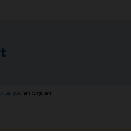
t
s
Lexique
anticoagulant