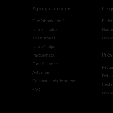
À propos de nous
Ce q
Que faisons-nous?
Parler
Notre histoire
Nos p
Nos histoires
Nos r
Notre équipe
Prév
Partenariats
États financiers
Réduis
Actualités
Détect
Communiqués de presse
C’est 
FAQ
Nos p