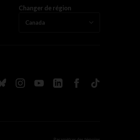
Changer de région
uivez nous sur Bluesky
Suivez nous sur Instagram
Suivez nous sur Youtube
Suivez nous sur LinkedIn
Suivez nous sur Faceboo
TikTok
Paramètres des témoins