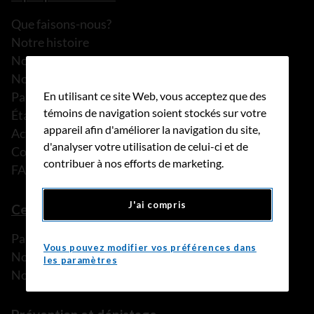
Que faisons-nous?
Notre histoire
Nos histoires
Notre équipe
En utilisant ce site Web, vous acceptez que des
Partenariats
témoins de navigation soient stockés sur votre
États financiers
appareil afin d'améliorer la navigation du site,
Actualités
d'analyser votre utilisation de celui-ci et de
Communiqués de presse
contribuer à nos efforts de marketing.
FAQ
J'ai compris
Ce que nous pouvons faire
Parler à une personne de confiance
Vous pouvez modifier vos préférences dans
Nos programmes et services
les paramètres
Nos ressources