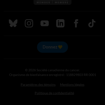
Suivez nous sur Bluesky
Suivez nous sur Instagram
Suivez nous sur Youtube
Suivez nous sur LinkedIn
Suivez nous sur
TikTok
Donnez
© 2026 Société canadienne du cancer.
Organisme de bienfaisance enregistré : 118829803 RR 0001
Paramètres des témoins
Mentions légales
Politique de confidentialité