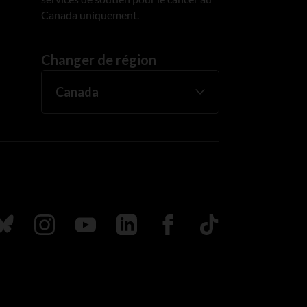
Canada uniquement.
Changer de région
uivez nous sur Bluesky
Suivez nous sur Instagram
Suivez nous sur Youtube
Suivez nous sur LinkedIn
Suivez nous sur Faceboo
TikTok