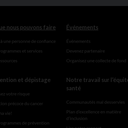
ue nous pouvons faire
Événements
 à une personne de confiance
Événements
rogrammes et services
Devenez partenaire
essources
Organisez une collecte de fond
ention et dépistage
Notre travail sur l’équit
santé
ez votre risque
Communautés mal desservies
ion précoce du cancer
Plan d’excellence en matière
ma vie!
d’inclusion
rogrammes de prévention
Lire notre rapport