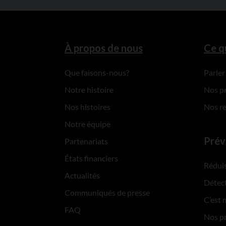
À propos de nous
Ce q
Que faisons-nous?
Parler
Notre histoire
Nos p
Nos histoires
Nos r
Notre équipe
Prév
Partenariats
États financiers
Réduis
Actualités
Détect
Communiqués de presse
C’est 
FAQ
Nos p