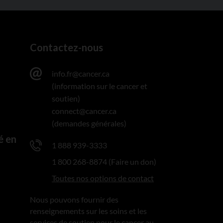
Contactez-nous
info.fr@cancer.ca
(information sur le cancer et
soutien)
connect@cancer.ca
(demandes générales)
é en
1 888 939-3333
1 800 268-8874 (Faire un don)
Toutes nos options de contact
Nous pouvons fournir des
renseignements sur les soins et les
services de soutien pour le cancer au