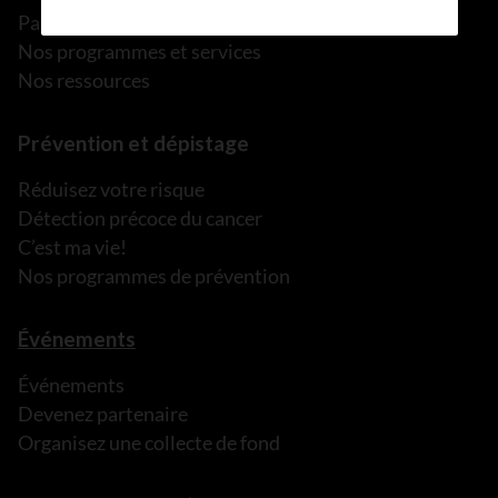
Parler à une personne de confiance
Nos programmes et services
Nos ressources
Prévention et dépistage
Réduisez votre risque
Détection précoce du cancer
C’est ma vie!
Nos programmes de prévention
Événements
Événements
Devenez partenaire
Organisez une collecte de fond