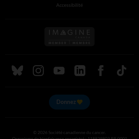
Accessibilité
Suivez nous sur Bluesky
Suivez nous sur Instagram
Suivez nous sur Youtube
Suivez nous sur LinkedIn
Suivez nous sur
TikTok
Donnez
© 2026 Société canadienne du cancer.
Organisme de bienfaisance enregistré : 118829803 RR 0001