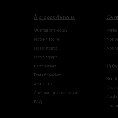
À propos de nous
Ce q
Que faisons-nous?
Parler
Notre histoire
Nos p
Nos histoires
Nos r
Notre équipe
Prév
Partenariats
États financiers
Réduis
Actualités
Détect
Communiqués de presse
C’est 
FAQ
Nos p