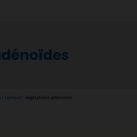
adénoïdes
s
Lexique
végétations adénoïdes