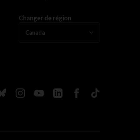
Changer de région
uivez nous sur Bluesky
Suivez nous sur Instagram
Suivez nous sur Youtube
Suivez nous sur LinkedIn
Suivez nous sur Faceboo
TikTok